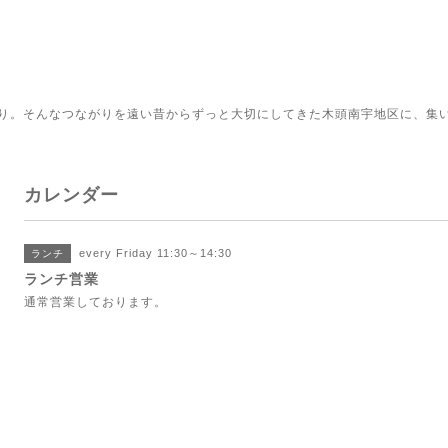
り。そんなつながりを遠い昔からずっと大切にしてきた木頭南宇地区に、集
カレンダー
every Friday 11:30～14:30
ランチ
ランチ営業
通常営業しております。